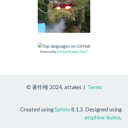
Powered by
GitHub Readme Stats
¶
© 著作権 2024, attakei. |
Terms
Created using
Sphinx
8.1.3. Designed using
atsphinx-bulma
.