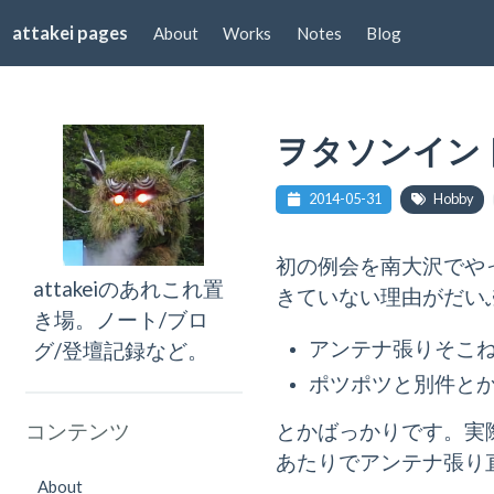
attakei pages
About
Works
Notes
Blog
ヲタソンイン
2014-05-31
Hobby
初の例会を南大沢でや
attakeiのあれこれ置
きていない理由がだい
き場。ノート/ブロ
アンテナ張りそこ
グ/登壇記録など。
ポツポツと別件と
とかばっかりです。実
コンテンツ
あたりでアンテナ張り
About