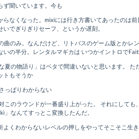
らず聞いています。今も
らなくなった。mixiには行き方書いてあったのは前日
せいでぎりぎりセーフ、というか遅刻。
前）の曲のみ。なんだけど、リトバスのゲーム版とかレ
いの半分。レンタルマギカは いつかイントロでFai
ちな夏の物語り」はベタで間違いないと思います。 
ットもそうか
、さっぱりわからない
絶対このラウンドが一番盛り上がった。 それにし
on Iwaki」なんてすっとこ変換したんだ。
折よくわからないレベルの押しをやってそこそこ生