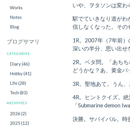
いや、ヲタソンは変わ
Works
Notes
駅でていきなり道がわか
信しなくなった。その
Blog
1R。2007年（7年
ブログサマリ
深いの半分、思い出せな
CATEGORIES
2R。ベタ問。「あち
Diary (46)
どうかな？あ、黄金バ
Hobby (41)
3R。聖地あて。うん
Life (28)
Tech (83)
4R。ヒントクイズ。
ARCHIVEES
「Submarine dem
2026 (2)
決勝。サバイバル。時
2025 (12)