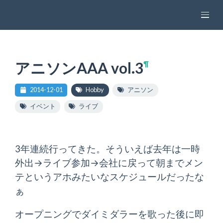
attakei pages
アニソンAAA vol.3
¶
2014-12-01
Hobby
アニソン
イベント
ライブ
3年連続行ってきた。そういえば去年は一時
外出→ライブ参加→会社に戻って朝までメン
テというアホみたいなスケジュールだったな
ぁ
オープニングでダイミダラーを歌った後に即