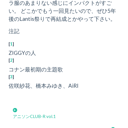
ラ服のあまりない感じにインパクトがすご
い。 どこかでもう一回見たいので、ぜひ5年
後のLantis祭りで再結成とかやって下さい。
注記
[
1
]
ZIGGYの人
[
2
]
コナン最初期の主題歌
[
3
]
佐咲紗花、橋本みゆき、AiRI
アニソンCLUB-R vol.1