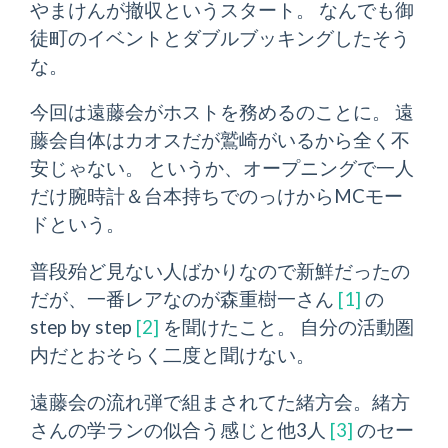
やまけんが撤収というスタート。 なんでも御
徒町のイベントとダブルブッキングしたそう
な。
今回は遠藤会がホストを務めるのことに。 遠
藤会自体はカオスだが鷲崎がいるから全く不
安じゃない。 というか、オープニングで一人
だけ腕時計＆台本持ちでのっけからMCモー
ドという。
普段殆ど見ない人ばかりなので新鮮だったの
だが、一番レアなのが森重樹一さん
[
1
]
の
step by step
[
2
]
を聞けたこと。 自分の活動圏
内だとおそらく二度と聞けない。
遠藤会の流れ弾で組まされてた緒方会。緒方
さんの学ランの似合う感じと他3人
[
3
]
のセー