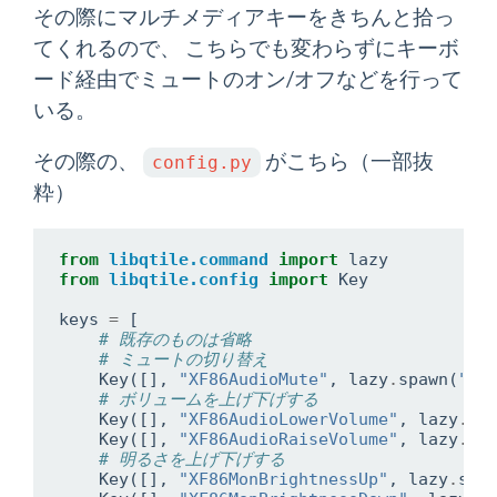
その際にマルチメディアキーをきちんと拾っ
てくれるので、 こちらでも変わらずにキーボ
ード経由でミュートのオン/オフなどを行って
いる。
その際の、
がこちら（一部抜
config.py
粋）
from
libqtile.command
import
lazy
from
libqtile.config
import
Key
keys
=
[
# 既存のものは省略
# ミュートの切り替え
Key
([],
"XF86AudioMute"
,
lazy
.
spawn
(
"pa
# ボリュームを上げ下げする
Key
([],
"XF86AudioLowerVolume"
,
lazy
.
sp
Key
([],
"XF86AudioRaiseVolume"
,
lazy
.
sp
# 明るさを上げ下げする
Key
([],
"XF86MonBrightnessUp"
,
lazy
.
spa