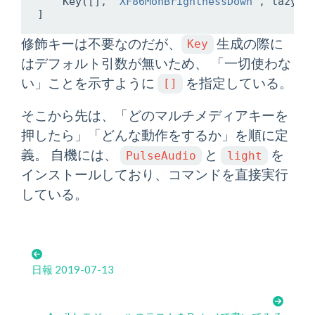
Key
([],
"XF86MonBrightnessDown"
,
lazy
.
s
]
修飾キーは不要なのだが、
生成の際に
Key
はデフォルト引数が無いため、 「一切使わな
い」ことを示すように
を指定している。
[]
そこから先は、「どのマルチメディアキーを
押したら」「どんな動作をするか」を順に定
義。 自機には、
と
を
PulseAudio
light
インストールしており、コマンドを直接実行
している。
日報 2019-07-13